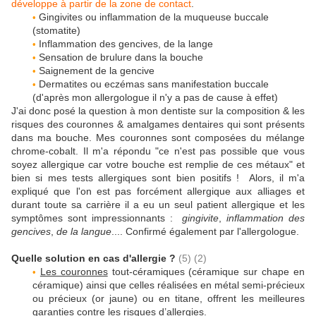
développe à partir de la zone de contact
.
Gingivites ou inflammation de la muqueuse buccale
•
(stomatite)
Inflammation des gencives, de la lange
•
Sensation de brulure dans la bouche
•
Saignement de la gencive
•
Dermatites ou eczémas sans manifestation buccale
•
(d'après mon allergologue il n'y a pas de cause à effet)
J'ai donc posé la question à mon dentiste sur la composition & les
risques des couronnes & amalgames dentaires qui sont présents
dans ma bouche. Mes couronnes sont composées du mélange
chrome-cobalt. Il m'a répondu "ce n'est pas possible que vous
soyez allergique car votre bouche est remplie de ces métaux" et
bien si mes tests allergiques sont bien positifs ! Alors, il m'a
expliqué que l'on est pas forcément allergique aux alliages et
durant toute sa carrière il a eu un seul patient allergique et les
symptômes sont impressionnants :
gingivite
,
inflammation des
gencives
,
de la langue
.... Confirmé également par l'allergologue.
Quelle solution en cas d'allergie ?
(5) (2)
Les couronnes
tout-céramiques (céramique sur chape en
•
céramique) ainsi que celles réalisées en métal semi-précieux
ou précieux (or jaune) ou en titane, offrent les meilleures
garanties contre les risques d’allergies.