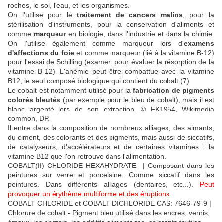
roches, le sol, l'eau, et les organismes.
On l'utilise pour le
traitement de cancers malins
, pour la
stérilisation d'instruments, pour la conservation d'aliments et
comme
marqueur
en biologie, dans l'industrie et dans la chimie.
On l'utilise également comme marqueur lors d'
examens
d'affections du foie
et comme marqueur (lié à la vitamine B-12)
pour l'essai de Schilling (examen pour évaluer la résorption de la
vitamine B-12). L'anémie peut être combattue avec la vitamine
B12, le seul composé biologique qui contient du cobalt.(7)
Le cobalt est notamment utilisé pour la
fabrication de pigments
colorés bleutés
(par exemple pour le bleu de cobalt), mais il est
blanc argenté lors de son extraction. © FK1954, Wikimedia
common, DP.
Il entre dans la composition de nombreux alliages, des aimants,
du ciment, des colorants et des pigments, mais aussi de siccatifs,
de catalyseurs, d'accélérateurs et de certaines vitamines : la
vitamine B12 que l'on retrouve dans l'alimentation.
COBALT(II) CHLORIDE HEXAHYDRATE | Composant dans les
peintures sur verre et porcelaine. Comme siccatif dans les
peintures. Dans différents alliages (dentaires, etc...).
Peut
provoquer un érythème multiforme et des éruptions
.
COBALT CHLORIDE et COBALT DICHLORIDE CAS: 7646-79-9 |
Chlorure de cobalt - Pigment bleu utilisé dans les encres, vernis,