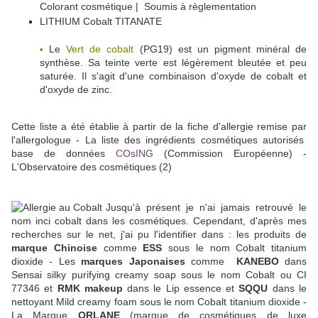
Colorant cosmétique | Soumis à règlementation
LITHIUM Cobalt TITANATE
Le
Vert de cobalt
(PG19) est un pigment minéral de
•
synthèse. Sa teinte verte est légèrement bleutée et peu
saturée. Il s'agit d'une combinaison d'oxyde de cobalt et
d'oxyde de zinc.
Cette liste a été établie à partir de la fiche d'allergie remise par
l'allergologue - La liste des ingrédients cosmétiques autorisés
base de données
COsING
(Commission Européenne) -
L'Observatoire des cosmétiques (2)
Jusqu'à présent je n'ai jamais retrouvé le
nom inci cobalt dans les cosmétiques. Cependant, d'après mes
recherches sur le net, j'ai pu l'identifier dans : les produits de
marque Chinoise
comme
ESS
sous le nom Cobalt titanium
dioxide - Les
marques Japonaises
comme
KANEBO
dans
Sensai silky purifying creamy soap sous le nom Cobalt ou CI
77346 et
RMK makeup
dans le Lip essence et
SQQU
dans le
nettoyant Mild creamy foam sous le nom Cobalt titanium dioxide -
La Marque
ORLANE
(
marque de cosmétiques de luxe