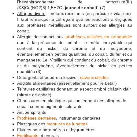
l'hexanitrocobaltate de potassium(III)
{K3[Co(NO2)6].1,5H2O,
jaune de cobalt
}.(7)
Alliages divers
: métaux résistants (en particulier vitallium).
Il faut remarquer à cet égard que les réactions allergiques
aux prothèses métalliques sont surtout des allergies au
cobalt.
Allergie de contact aux
prothèses utilisées en orthopédie
due à la présence de métal : le métal inoxydable qui
contient du nickel, du chrome et du molybdène,
éventuellement en petites quantités, du cobalt, du fer et du
manganèse. Le Vitallium qui contient du cobalt, du chrome
et du molybdène, éventuellement du nickel en petites
quantités.(3)
Détergents et poudre à lessiver,
savons solides
Additifs alimentaires (essentiellement pour le bétail)
Teintures capillaires donnant un aspect ombré châtain clair
(nitrate de cobalt)
Chaussures en plastique qui contiennent des alliages de
cobalt comme pigments colorants
Antiperspirants
Prothèses dentaires
, instruments dentaires
Plastiques des
montures de lunettes
Fluides pour baromètres et hygromètres
Fertilisants
et engrais