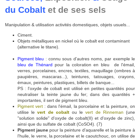
du Cobalt
et de ses sels
Manipulation & utilisation activités domestiques, objets usuels...
Ciment.
Objets métalliques en nickel où le cobalt est contaminant
(alternative le titane).
Pigment bleu
: connu sous d'autres noms, par exemple le
bleu de Thénard
pour la coloration en bleu de l'émail,
verres, porcelaines, encres, textiles, maquillage (ombres à
paupières, mascaras...), teintures, tatouages, crayons,
émaux, peintures, plastiques, billets de banque...
PS : l'oxyde de cobalt est utilisé en petites quantités pour
neutraliser la teinte jaune du fer; dans des quantités +
importantes, il sert de pigment bleu.
Pigment vert
: dans l'émail, la porcelaine et la peinture, on
utilise le
vert de cobalt
ou le
vert de Rinneman
(une
"solution solide" d'oxyde de cobalt(II) et d'oxyde de zinc),
ainsi que du sulfate de cobalt (CoSO4). (7)
Pigment jaune
pour la peinture d'aquarelle et la peinture à
l'huile, le verre, la porcelaine et le caoutchouc, on utilise de