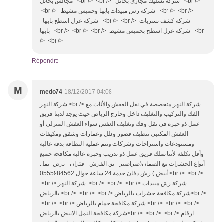
مجالس بحائل <br /> <br /> شركة تسليك مجاري بحائل <br />
<br /> شركة رش مبيدات بابها وخميس مشيط <br /> <br />
شركة عزل اسطح بابها <br /> <br /> شركة كشف تسربات
بابها <br /> <br /> <br /> شركة عزل اسطح بخميس مشيط <br
/> <br />
Répondre
M
medo74
18/12/2017 04:08
شركة النهر <br /> شركة النهر متخصصة في نقل العفش والأثاث مع
الفك والتركيب والتغليف داخل وخارج الرياض حيث يوجد لدينا فريق
عمل ذو خبرة في نقل وفك وتغليف العفش سواء العفش المنزلي أو
العفش المكتبي تنظيف قصور وفلل وعمارات وشقق ومكيفات
ومستودعات واستراحات وشركات وتتم عملية النظافة بدقة عالية
وأقل تكلفة لأننا نملك فريق عمل ذو تدريب وخبرة عالية مكافحة جميع
أنواع الحشرات مع الضمان(صراصير - بق الفرش - فئران - برص- نمل
أبيض ) رش دفان خدمة 24 ساعة جوال 0555984562 <br /> <br />
<br /> شركة النهر <br /> <br /> <br /> شركة رش مبيدات
بالرياض <br /> <br /> <br /> شركة مكافحة حشرات بالرياض<br />
<br /> <br /> شركة مكافحة حمام بالرياض <br /> <br /> <br />
شركة مكافحة النمل الابيض بالرياض<br /> <br /> <br /> ارقام