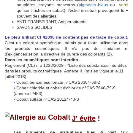
paupières, crayons, mascaras (
pigments bleus
ou
verts
qui sont riches en cobalt). Nickel & cobalt provoquent le +
souvent des allergies.
ANTI-TRANSPIRANT, Antiperspirants
SAVONS SOLIDES
Le
bleu brillant CI 42090
ne contient pas de trace de cobalt
.
C'est un colorant synthétique, admis pour toute utilisation dans
les produits cosmétiques. Il n'a pas de limitation ni
d'exigences selon la directive de pureté des colorants (2).
Dans les cosmétiques sont interdits :
Règlement (CE) n o 1223/2009 - "Liste des substances interdites
dans les produits cosmétiques" Annexe II (mis en vigueur le 11
juillet 2013) :
Cobalt benzènesulfonate n°CAS 23384-69-2
•
Cobalt chloride et cobalt dichloride n°CAS 7646-79-9
•
(annexe II/453)
Cobalt sulfate n°CAS 10124-43-3
•
J' évite
!
Les pigments de maquillage bleu & vert
(sur