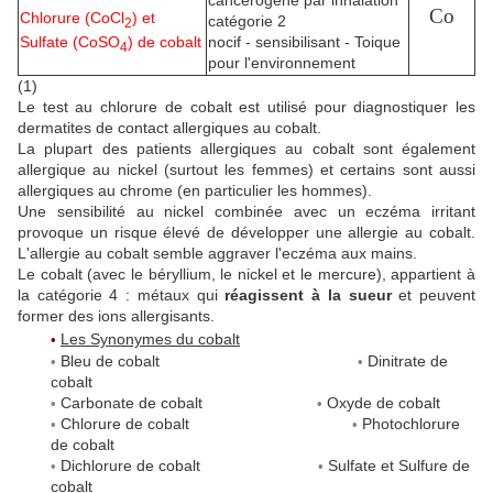
cancérogène par inhalation
Co
Chlorure (CoCl
)
et
catégorie 2
2
Sulfate (CoSO
)
de cobalt
nocif - sensibilisant - Toique
4
pour l'environnement
(1)
Le test au chlorure de cobalt est utilisé pour diagnostiquer les
dermatites de contact allergiques au cobalt.
La plupart des patients allergiques au cobalt sont également
allergique au nickel (surtout les femmes) et certains sont aussi
allergiques au chrome (en particulier les hommes).
Une sensibilité au nickel combinée avec un eczéma irritant
provoque un risque élevé de développer une allergie au cobalt.
L'allergie au cobalt semble aggraver l'eczéma aux mains.
Le cobalt (avec le béryllium, le nickel et le mercure), appartient à
la catégorie 4 : métaux qui
réagissent à la sueur
et peuvent
former des ions allergisants.
Les Synonymes du cobalt
•
Bleu de cobalt
Dinitrate de
•
•
cobalt
Carbonate de cobalt
Oxyde de cobalt
•
•
Chlorure de cobalt
Photochlorure
•
•
de cobalt
Dichlorure de cobalt
Sulfate et Sulfure de
•
•
cobalt