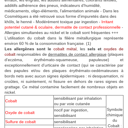
émaux, les engrais, les additifs alimentaires, colorants textiles,
additifs adhérence des pneus, indicateurs d'humidité,
médicaments, oligo-éléments, l'alimentation animale - Dans les
Cosmétiques a été retrouvé sous forme d'impuretés dans des
khôls, le henné - Modérément toxique par ingestion -
Irritant
potentiel cutané & oculaire, dermatite de contact professionnelle
-
Allergies simultanées au nickel et le cobalt sont fréquentes +++
L'utilisation du cobalt dans la filière métallurgique représente
environ 60 % de la consommation française. (1)
Les allergènes
sont le
cobalt métal
, les
sels et
oxydes de
cobalt
responsables de
dermatites de contact allergique
(plaques
d'eczéma, érythémato-squameuse, papuleuse) et
exceptionnellement d'urticaire de contact (qui se caractérise par
des papules et/ou des plaques érythémato-oedémateuses à
bords nets avec aucun signes épidermiques : ni desquamation, ni
croûtes, ni suintement, ni fissure en dehors de rares signes de
grattage. Ce métal contamine facilement de nombreux objets en
nickel.
sensibilisant par inhalation
Cobalt
ou par voie cutanée
Symbole
nocif par ingestion,
Oxyde de cobalt
chimique
sensibilisant
du
Sulfure de cobalt
sensibilisant
Cobalt :