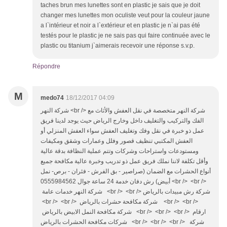
taches brun mes lunettes sont en plastic je sais que je doit
changer mes lunettes mon oculiste veut pour la couleur jaune
a l`intérieur et noir a l`extérieur et en plastic je n`ai pas été
testés pour le plastic je ne sais pas qui faire continuée avec le
plastic ou titanium j`aimerais recevoir une réponse s.v.p.
Répondre
M
medo74
18/12/2017 04:09
شركة النهر <br /> شركة النهر متخصصة في نقل العفش والأثاث مع
الفك والتركيب والتغليف داخل وخارج الرياض حيث يوجد لدينا فريق
عمل ذو خبرة في نقل وفك وتغليف العفش سواء العفش المنزلي أو
العفش المكتبي تنظيف قصور وفلل وعمارات وشقق ومكيفات
ومستودعات واستراحات وشركات وتتم عملية النظافة بدقة عالية
وأقل تكلفة لاننا نملك فريق عمل ذو تدريب وخبرة عالية مكافحة جميع
أنواع الحشرات مع الضمان (صراصير - بق الفرش - فئران - برص- نمل
أبيض) رش دفان خدمة 24 ساعة جوال 0555984562 <br /> <br />
شركة النهر خدمات عامة <br /> <br /> شركة رش مبيدات بالرياض
<br /> <br /> شركة مكافحة حشرات بالرياض <br /> <br />
شركة مكافحة النمل الابيض بالرياض <br /> <br /> <br /> ارقام
شركات مكافحة الحشرات بالرياض <br /> <br /> <br /> شركة