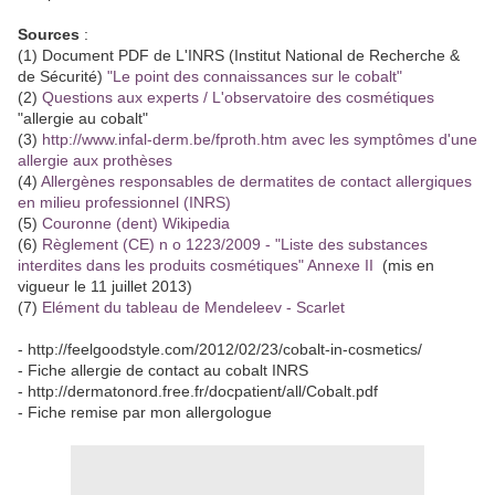
Sources
:
(1) Document PDF de L'INRS (Institut National de Recherche &
de Sécurité)
"Le point des connaissances sur le cobalt"
(2)
Questions aux experts / L'observatoire des cosmétiques
"allergie au cobalt"
(3)
http://www.infal-derm.be/fproth.htm avec les symptômes d'une
allergie aux prothèses
(4)
Allergènes responsables de dermatites de contact allergiques
en milieu professionnel (INRS)
(5)
Couronne (dent) Wikipedia
(6)
Règlement (CE) n o 1223/2009 - "Liste des substances
interdites dans les produits cosmétiques" Annexe II
(mis en
vigueur le 11 juillet 2013)
(7)
Elément du tableau de Mendeleev - Scarlet
- http://feelgoodstyle.com/2012/02/23/cobalt-in-cosmetics/
- Fiche allergie de contact au cobalt INRS
- http://dermatonord.free.fr/docpatient/all/Cobalt.pdf
- Fiche remise par mon allergologue