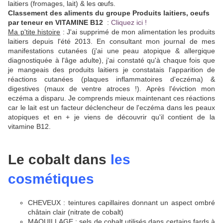
laitiers (fromages, lait) & les
œ
ufs.
Classement des aliments du groupe Produits laitiers, oeufs
par teneur en VITAMINE B12
:
Cliquez ici !
Ma p'tite histoire
: J'ai supprimé de mon alimentation les produits
laitiers depuis l'été 2013. En consultant mon journal de mes
manifestations cutanées (j'ai une peau atopique & allergique
diagnostiquée à l'âge adulte), j'ai constaté qu'à chaque fois que
je mangeais des produits laitiers je constatais l'apparition de
réactions cutanées (plaques inflammatoires d'eczéma) &
digestives (maux de ventre atroces !). Après l'éviction mon
eczéma a disparu. Je comprends mieux maintenant ces réactions
car le lait est un facteur déclencheur de l'eczéma dans les peaux
atopiques et en + je viens de découvrir qu'il contient de la
vitamine B12.
Le cobalt dans
les
cosmétiques
CHEVEUX : teintures capillaires donnant un aspect ombré
châtain clair (nitrate de cobalt)
MAQUILLAGE : sels de cobalt utilisés dans certains fards à