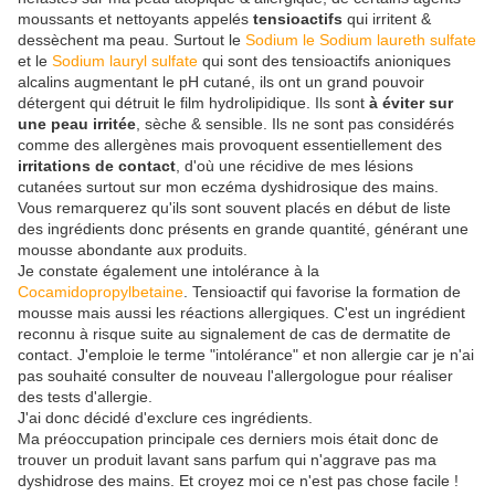
moussants et nettoyants appelés
tensioactifs
qui irritent &
dessèchent ma peau. Surtout le
Sodium le Sodium laureth sulfate
et le
Sodium lauryl sulfate
qui sont des tensioactifs anioniques
alcalins augmentant le pH cutané, ils ont un grand pouvoir
détergent qui détruit le film hydrolipidique. Ils sont
à éviter sur
une peau irritée
, sèche & sensible. Ils ne sont pas considérés
comme des allergènes mais provoquent essentiellement des
irritations de contact
, d'où une récidive de mes lésions
cutanées surtout sur mon eczéma dyshidrosique des mains.
Vous remarquerez qu'ils sont souvent placés en début de liste
des ingrédients donc présents en grande quantité, générant une
mousse abondante aux produits.
Je constate également une intolérance à la
Cocamidopropylbetaine
. Tensioactif qui favorise la formation de
mousse mais aussi les réactions allergiques. C'est un ingrédient
reconnu à risque suite au signalement de cas de dermatite de
contact. J'emploie le terme "intolérance" et non allergie car je n'ai
pas souhaité consulter de nouveau l'allergologue pour réaliser
des tests d'allergie.
J'ai donc décidé d'exclure ces ingrédients.
Ma préoccupation principale ces derniers mois était donc de
trouver un produit lavant sans parfum qui n'aggrave pas ma
dyshidrose des mains. Et croyez moi ce n'est pas chose facile !