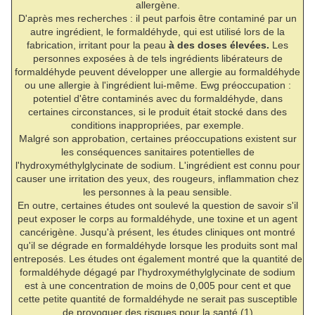
allergène.
D'après mes recherches : il peut parfois être contaminé par un
autre ingrédient, le formaldéhyde, qui est utilisé lors de la
fabrication, irritant pour la peau
à des doses élevées.
Les
personnes exposées à de tels ingrédients libérateurs de
formaldéhyde peuvent développer une allergie au formaldéhyde
ou une allergie à l'ingrédient lui-même. Ewg préoccupation :
potentiel d'être contaminés avec du formaldéhyde, dans
certaines circonstances, si le produit était stocké dans des
conditions inappropriées, par exemple.
Malgré son approbation, certaines préoccupations existent sur
les conséquences sanitaires potentielles de
l'hydroxyméthylglycinate de sodium. L'ingrédient est connu pour
causer une irritation des yeux, des rougeurs, inflammation chez
les personnes à la peau sensible.
En outre, certaines études ont soulevé la question de savoir s'il
peut exposer le corps au formaldéhyde, une toxine et un agent
cancérigène. Jusqu'à présent, les études cliniques ont montré
qu'il se dégrade en formaldéhyde lorsque les produits sont mal
entreposés. Les études ont également montré que la quantité de
formaldéhyde dégagé par l'hydroxyméthylglycinate de sodium
est à une concentration de moins de 0,005 pour cent et que
cette petite quantité de formaldéhyde ne serait pas susceptible
de provoquer des risques pour la santé.(1)