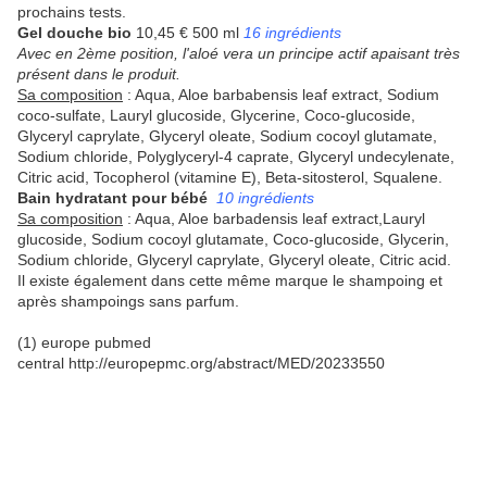
prochains tests.
Gel douche bio
10,45 € 500 ml
16 ingrédients
Avec en 2ème position, l'aloé vera un principe actif apaisant très
présent dans le produit.
Sa composition
: Aqua, Aloe barbabensis leaf extract, Sodium
coco-sulfate, Lauryl glucoside, Glycerine, Coco-glucoside,
Glyceryl caprylate, Glyceryl oleate, Sodium cocoyl glutamate,
Sodium chloride, Polyglyceryl-4 caprate, Glyceryl undecylenate,
Citric acid, Tocopherol (vitamine E), Beta-sitosterol, Squalene.
Bain hydratant pour bébé
10 ingrédients
Sa composition
: Aqua, Aloe barbadensis leaf extract,Lauryl
glucoside, Sodium cocoyl glutamate, Coco-glucoside, Glycerin,
Sodium chloride, Glyceryl caprylate, Glyceryl oleate, Citric acid.
Il existe également dans cette même marque le shampoing et
après shampoings sans parfum.
(1) europe pubmed
central http://europepmc.org/abstract/MED/20233550