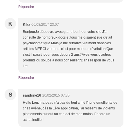
Répondre
K
Kika
06/08/2017 23:07
BonjourJe découvre avec grand bonheur votre site.J'ai
consulté de nombreux docs et tous me disaient sue c'était
psychosomatique.Mais je me retrouve vraiment dans vos
articles.MERCI vraiment c'est pour moi une révélation!Que
s'est il passé pour vous depuis 2 ans?Avez vous d'autres
produits ou soluce à nous conseiller?Dans l'espoir de vous
lire....
Répondre
S
sandrine16
20/02/2015 07:35
Hello Lou, ma peau n'a pas du tout aimé l'huile émolliente de
chez Avène, dès la 1ère application, j'ai ressenti de violents
picotements surtout au contact de mes mains. Encore un
achat inutile !