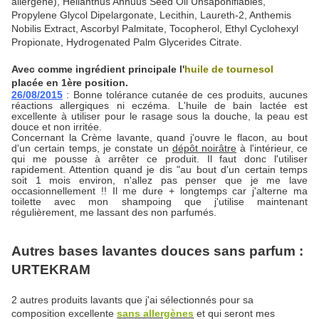
allergène), Helianthus Annuus Seed Oil Unsaponifiables,
Propylene Glycol Dipelargonate, Lecithin, Laureth-2, Anthemis
Nobilis Extract, Ascorbyl Palmitate, Tocopherol, Ethyl Cyclohexyl
Propionate, Hydrogenated Palm Glycerides Citrate.
Avec comme ingrédient principale l'
huile de tournesol
placée en 1ère position.
26/08/2015
: Bonne tolérance cutanée de ces produits, aucunes
réactions allergiques ni eczéma. L'huile de bain lactée est
excellente à utiliser pour le rasage sous la douche, la peau est
douce et non irritée.
Concernant la Crème lavante, quand j'ouvre le flacon, au bout
d'un certain temps, je constate un
dépôt noirâtre
à l'intérieur, ce
qui me pousse à arrêter ce produit. Il faut donc l'utiliser
rapidement. Attention quand je dis "au bout d'un certain temps
soit 1 mois environ, n'allez pas penser que je me lave
occasionnellement !! Il me dure + longtemps car j'alterne ma
toilette avec mon shampoing que j'utilise maintenant
régulièrement, me lassant des non parfumés.
Autres bases lavantes douces sans parfum :
URTEKRAM
2 autres produits lavants que j'ai sélectionnés pour sa
composition excellente
sans allergènes
et qui seront mes