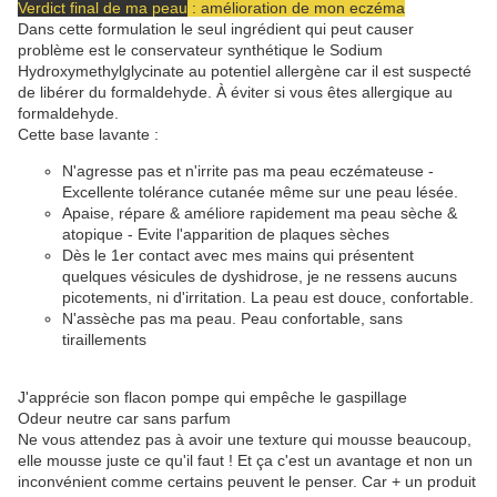
Verdict final de ma peau
: amélioration de mon eczéma
Dans cette formulation le seul ingrédient qui peut causer
problème est le conservateur synthétique le Sodium
Hydroxymethylglycinate au potentiel allergène car il est suspecté
de libérer du formaldehyde. À éviter si vous êtes allergique au
formaldehyde.
Cette base lavante :
N'agresse pas et n'irrite pas ma peau eczémateuse -
Excellente tolérance cutanée même sur une peau lésée.
Apaise, répare & améliore rapidement ma peau sèche &
atopique - Evite l'apparition de plaques sèches
Dès le 1er contact avec mes mains qui présentent
quelques vésicules de dyshidrose, je ne ressens aucuns
picotements, ni d'irritation. La peau est douce, confortable.
N'assèche pas ma peau. Peau confortable, sans
tiraillements
J'apprécie son flacon pompe qui empêche le gaspillage
Odeur neutre car sans parfum
Ne vous attendez pas à avoir une texture qui mousse beaucoup,
elle mousse juste ce qu'il faut ! Et ça c'est un avantage et non un
inconvénient comme certains peuvent le penser. Car + un produit