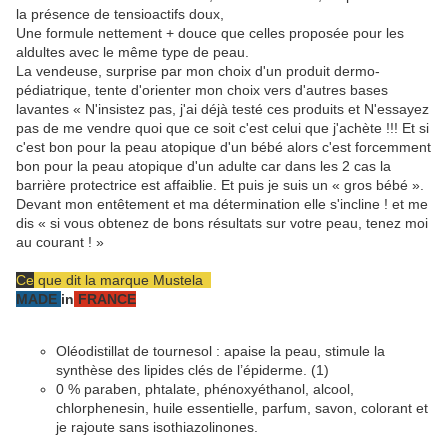
la présence de tensioactifs doux,
Une formule nettement + douce que celles proposée pour les
aldultes avec le même type de peau.
La vendeuse, surprise par mon choix d'un produit dermo-
pédiatrique, tente d'orienter mon choix vers d'autres bases
lavantes « N'insistez pas, j'ai déjà testé ces produits et N'essayez
pas de me vendre quoi que ce soit c'est celui que j'achète !!! Et si
c'est bon pour la peau atopique d'un bébé alors c'est forcemment
bon pour la peau atopique d'un adulte car dans les 2 cas la
barrière protectrice est affaiblie. Et puis je suis un « gros bébé ».
Devant mon entêtement et ma détermination elle s'incline ! et me
dis « si vous obtenez de bons résultats sur votre peau, tenez moi
au courant ! »
Ce
que dit la marque Mustela
MADE
in
FRANCE
Oléodistillat de tournesol : apaise la peau, stimule la
synthèse des lipides clés de l’épiderme. (1)
0 % paraben, phtalate, phénoxyéthanol, alcool,
chlorphenesin, huile essentielle, parfum, savon, colorant et
je rajoute sans isothiazolinones.