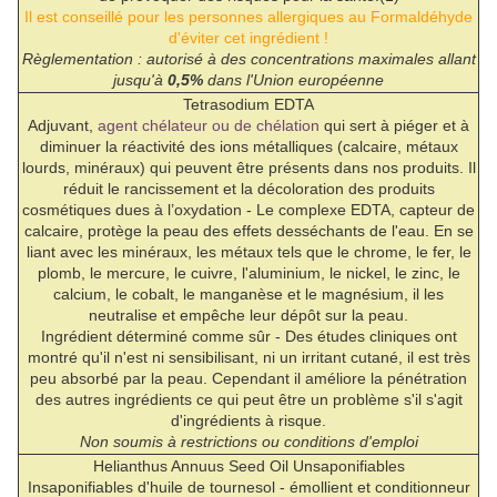
Il est conseillé pour les personnes allergiques au Formaldéhyde
d'éviter cet ingrédient !
Règlementation : autorisé à des concentrations maximales allant
jusqu'à
0,5%
dans l'Union européenne
Tetrasodium EDTA
Adjuvant,
agent chélateur ou de chélation
qui sert à piéger et à
diminuer la réactivité des ions métalliques (calcaire, métaux
lourds, minéraux) qui peuvent être présents dans nos produits. Il
réduit le rancissement et la décoloration des produits
cosmétiques dues à l’oxydation - Le complexe EDTA, capteur de
calcaire, protège la peau des effets desséchants de l'eau. En se
liant avec les minéraux, les métaux tels que le chrome, le fer, le
plomb, le mercure, le cuivre, l'aluminium, le nickel, le zinc, le
calcium, le cobalt, le manganèse et le magnésium, il les
neutralise et empêche leur dépôt sur la peau.
Ingrédient déterminé comme sûr - Des études cliniques ont
montré qu'il n'est ni sensibilisant, ni un irritant cutané, il est très
peu absorbé par la peau. Cependant il améliore la pénétration
des autres ingrédients ce qui peut être un problème s'il s'agit
d'ingrédients à risque.
Non soumis à restrictions ou conditions d'emploi
Helianthus Annuus Seed Oil Unsaponifiables
Insaponifiables d'huile de tournesol - émollient et conditionneur