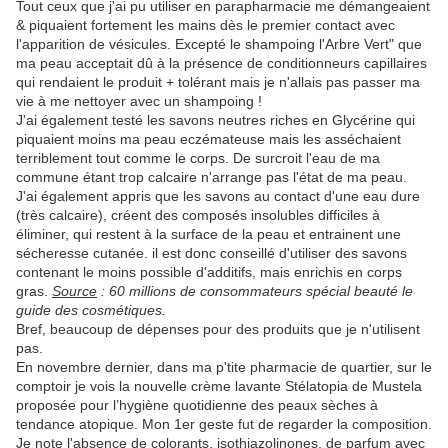
Tout ceux que j'ai pu utiliser en parapharmacie me démangeaient
& piquaient fortement les mains dès le premier contact avec
l'apparition de vésicules. Excepté le shampoing l'Arbre Vert" que
ma peau acceptait dû à la présence de conditionneurs capillaires
qui rendaient le produit + tolérant mais je n'allais pas passer ma
vie à me nettoyer avec un shampoing !
J'ai également testé les savons neutres riches en Glycérine qui
piquaient moins ma peau eczémateuse mais les asséchaient
terriblement tout comme le corps. De surcroit l'eau de ma
commune étant trop calcaire n'arrange pas l'état de ma peau.
J'ai également appris que les savons au contact d'une eau dure
(très calcaire), créent des composés insolubles difficiles à
éliminer, qui restent à la surface de la peau et entrainent une
sécheresse cutanée. il est donc conseillé d'utiliser des savons
contenant le moins possible d'additifs, mais enrichis en corps
gras.
Source
: 60 millions de consommateurs spécial beauté le
guide des cosmétiques.
Bref, beaucoup de dépenses pour des produits que je n'utilisent
pas.
En novembre dernier, dans ma p'tite pharmacie de quartier, sur le
comptoir je vois la nouvelle crème lavante Stélatopia de Mustela
proposée pour l’hygiène quotidienne des peaux sèches à
tendance atopique. Mon 1er geste fut de regarder la composition.
Je note l'absence de colorants, isothiazolinones, de parfum avec