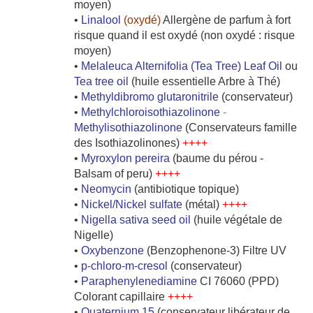
moyen)
•
Linalool
(oxydé)
Allergène de parfum à fort
risque quand il est oxydé (non oxydé : risque
moyen)
•
Melaleuca Alternifolia (Tea Tree) Leaf Oil
ou
Tea tree oil
(huile essentielle Arbre à Thé)
•
Methyldibromo glutaronitrile
(conservateur)
•
Methylchloroisothiazolinone
-
Methylisothiazolinone
(Conservateurs famille
des Isothiazolinones)
++++
•
Myroxylon pereira
(baume du pérou -
Balsam of peru)
++++
•
Neomycin
(antibiotique topique)
•
Nickel/Nickel sulfate
(métal)
++++
•
Nigella sativa seed oil
(huile végétale de
Nigelle)
•
Oxybenzone
(Benzophenone-3) Filtre UV
•
p-chloro-m-cresol
(conservateur)
•
Paraphenylenediamine
CI 76060 (PPD)
Colorant capillaire
++++
•
Quaternium 15
(conservateur libérateur de