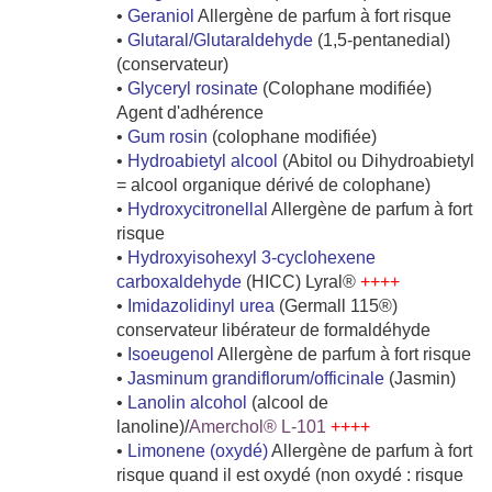
•
Geraniol
Allergène de parfum à fort risque
•
Glutaral/Glutaraldehyde
(1,5-pentanedial)
(conservateur)
•
Glyceryl rosinate
(Colophane modifiée)
Agent d'adhérence
•
Gum rosin
(colophane modifiée)
•
Hydroabietyl alcool
(Abitol ou Dihydroabietyl
= alcool organique dérivé de colophane)
•
Hydroxycitronellal
Allergène de parfum à fort
risque
•
Hydroxyisohexyl 3-cyclohexene
carboxaldehyde
(HICC) Lyral®
++++
•
Imidazolidinyl urea
(Germall 115®)
conservateur libérateur de formaldéhyde
•
Isoeugenol
Allergène de parfum à fort risque
•
Jasminum grandiflorum/officinale
(Jasmin)
•
Lanolin alcohol
(alcool de
lanoline)/
Amerchol® L-101
++++
•
Limonene (oxydé)
Allergène de parfum à fort
risque quand il est oxydé (non oxydé : risque