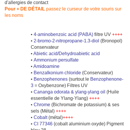
d'allergies de contact
Pour + DE DÉTAIL
passez le curseur de votre souris sur
les noms
•
4-aminobenzoic acid (PABA)
filtre UV
++++
•
2-bromo-2-nitropropane-1.3-diol
(Bronopol)
Conservateur
•
Abietic acid/Dehydroabietic acid
•
Ammonium persulfate
•
Amidoamine
•
Benzalkonium chloride
(Conservateur)
•
Benzophenones
(surtout le
Benzophenone-
3
= Oxybenzone) Filtres UV
•
Cananga odorata & ylang-ylang oil
(Huile
essentielle de Ylang-Ylang)
++++
•
Chrome
(Bichromate de potassium) & ses
sels (Métal)
++++
•
Cobalt
(métal)
++++
•
CI 77346
(cobalt aluminium oxyde) Pigment