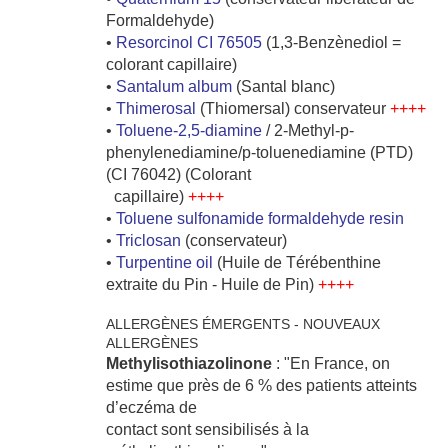
Formaldehyde)
•
Resorcinol CI 76505
(1,3-Benzènediol =
colorant capillaire)
•
Santalum album
(Santal blanc)
•
Thimerosal
(Thiomersal) conservateur
++++
•
Toluene-2,5-diamine
/ 2-Methyl-p-
phenylenediamine/
p-toluenediamine (PTD)
(CI 76042) (Colorant
capillaire)
++++
•
Toluene sulfonamide formaldehyde resin
•
Triclosan
(conservateur)
•
Turpentine oil
(Huile de Térébenthine
extraite du Pin - Huile de Pin)
++++
ALLERGÈNES ÉMERGENTS - NOUVEAUX
ALLERGÈNES
Methylisothiazolinone
: "En France, on
estime que près de 6 % des patients atteints
d’eczéma de
contact sont sensibilisés à la