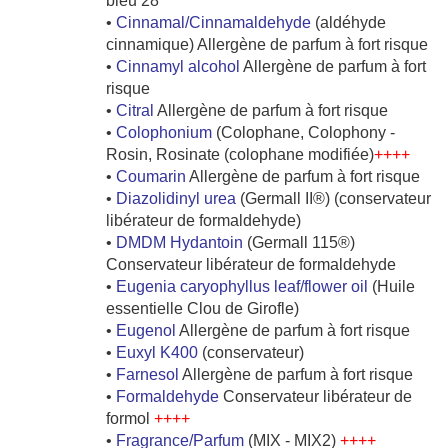
bleu 28
•
Cinnamal/Cinnamaldehyde
(aldéhyde
cinnamique) Allergène de parfum à fort risque
•
Cinnamyl alcohol
Allergène de parfum à fort
risque
•
Citral
Allergène de parfum à fort risque
•
Colophonium
(Colophane, Colophony -
Rosin, Rosinate (colophane modifiée)
++++
•
Coumarin
Allergène de parfum à fort risque
•
Diazolidinyl urea
(Germall II®) (conservateur
libérateur de formaldehyde)
•
DMDM Hydantoin
(Germall 115®)
Conservateur libérateur de formaldehyde
•
Eugenia caryophyllus leaf/flower oil
(Huile
essentielle Clou de Girofle)
•
Eugenol
Allergène de parfum à fort risque
•
Euxyl K400
(conservateur)
•
Farnesol
Allergène de parfum à fort risque
•
Formaldehyde
Conservateur libérateur de
formol
++++
•
Fragrance/Parfum
(MIX - MIX2)
++++