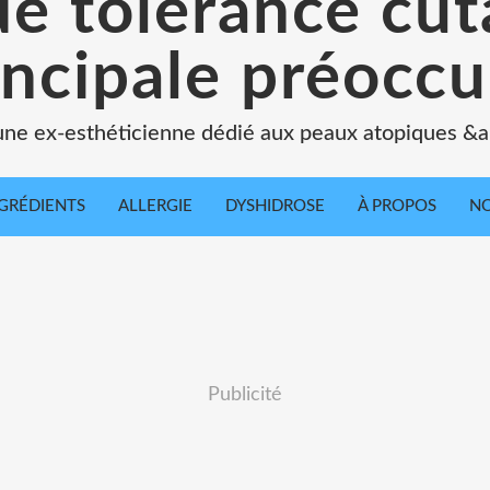
de tolérance cu
incipale préoccu
une ex-esthéticienne dédié aux peaux atopiques &a
GRÉDIENTS
ALLERGIE
DYSHIDROSE
À PROPOS
NO
Publicité