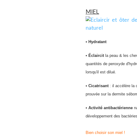
MIEL
•
Hydratant
•
Éclaircit
la peau & les che
quantités de peroxyde d'hy
lorsqu'il est dilué.
•
Cicatrisant
: il accélère la 
prouvée sur la dermite séborr
•
Activité antibactérienne
na
développement des bactéries
Bien choisir son miel !