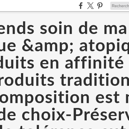
ends soin de m
que &amp; atopi
uits en affinit
oduits traditio
 composition est
 de choix-Prése