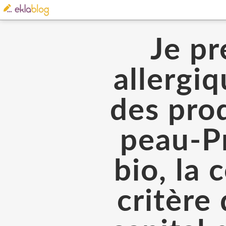
Je pr
allergi
des prod
peau-Pr
bio, la
critère