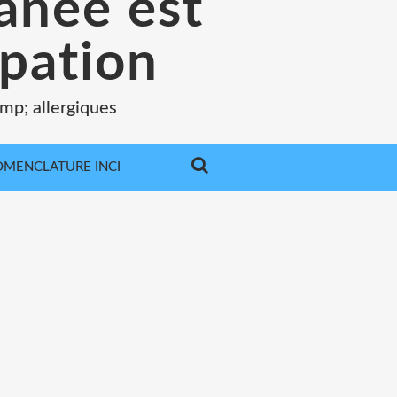
tanée est
pation
mp; allergiques
MENCLATURE INCI