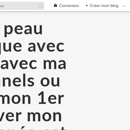
Connexion
+
Créer mon blog
a peau
que avec
é avec ma
nnels ou
 mon 1er
rver mon