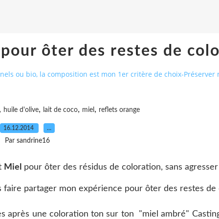
ur ôter des restes de colo
nels ou bio, la composition est mon 1er critère de choix-Préserver
,
,
,
,
huile d'olive
lait de coco
miel
reflets orange
16.12.2014
…
Par sandrine16
t
Miel
pour ôter des résidus de coloration, sans agresser
ous faire partager mon expérience pour ôter des restes de
ges après une coloration ton sur ton "miel ambré" Casti