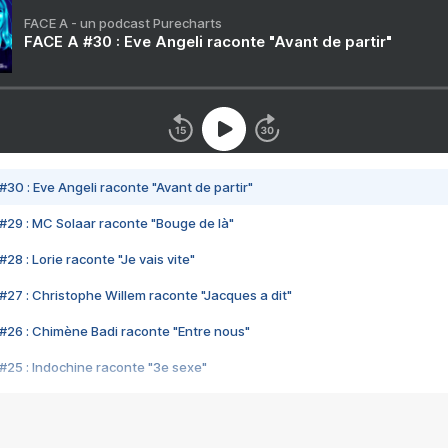
FACE A - un podcast Purecharts
FACE A #30 : Eve Angeli raconte "Avant de partir"
#30 : Eve Angeli raconte "Avant de partir"
#29 : MC Solaar raconte "Bouge de là"
28 : Lorie raconte "Je vais vite"
#27 : Christophe Willem raconte "Jacques a dit"
#26 : Chimène Badi raconte "Entre nous"
#25 : Indochine raconte "3e sexe"
#24 : Zaho raconte "C'est chelou"
#23 : Patrick Bruel raconte "Au café des délices"