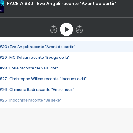
FACE A #30 : Eve Angeli raconte "Avant de partir"
#30 : Eve Angeli raconte "Avant de partir"
#29 : MC Solaar raconte "Bouge de là"
28 : Lorie raconte "Je vais vite"
#27 : Christophe Willem raconte "Jacques a dit"
#26 : Chimène Badi raconte "Entre nous"
#25 : Indochine raconte "3e sexe"
#24 : Zaho raconte "C'est chelou"
#23 : Patrick Bruel raconte "Au café des délices"
#22 : Kyo raconte "Le chemin"