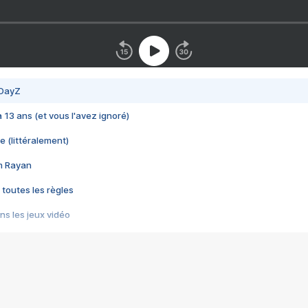
 DayZ
 a 13 ans (et vous l'avez ignoré)
e (littéralement)
im Rayan
 toutes les règles
s les jeux vidéo
us choquant de Rockstar ? - Le scandale BULLY
e plus moche de Steam
du RÊVE tourne au CAUCHEMAR