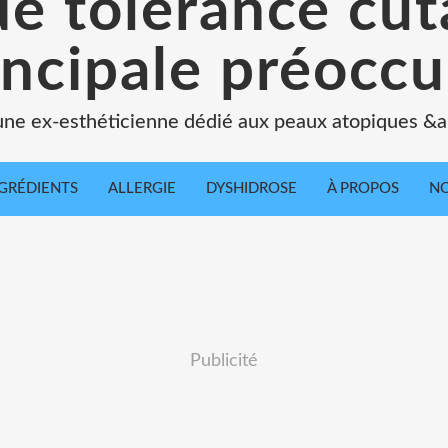
de tolérance cu
incipale préoccu
une ex-esthéticienne dédié aux peaux atopiques &a
GRÉDIENTS
ALLERGIE
DYSHIDROSE
À PROPOS
NO
Publicité