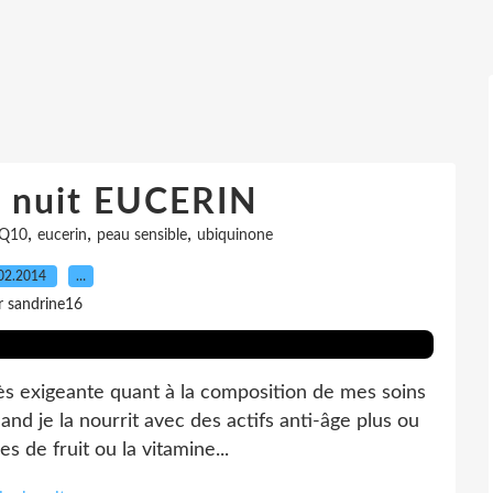
s nuit EUCERIN
,
,
,
 Q10
eucerin
peau sensible
ubiquinone
02.2014
…
r sandrine16
ès exigeante quant à la composition de mes soins
nd je la nourrit avec des actifs anti-âge plus ou
es de fruit ou la vitamine...