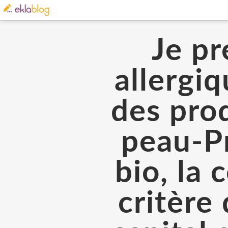
Je pr
allergi
des prod
peau-Pr
bio, la
critère