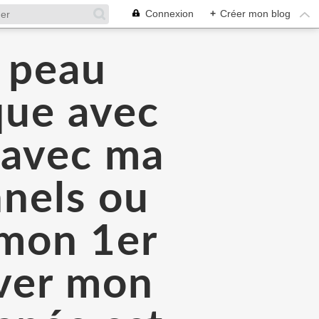
Connexion
+
Créer mon blog
a peau
que avec
é avec ma
nnels ou
 mon 1er
rver mon