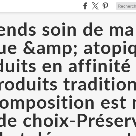
ends soin de m
que &amp; atopi
uits en affinit
oduits traditio
 composition est
 de choix-Prése