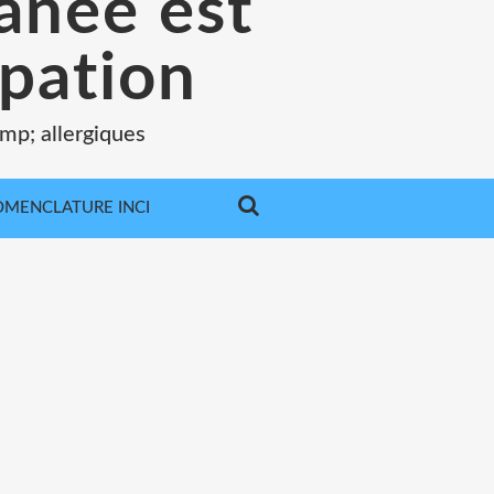
tanée est
pation
mp; allergiques
MENCLATURE INCI