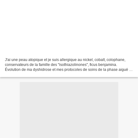
J'ai une peau atopique et je suis allergique au nickel, cobalt, colophane,
conservateurs de la famille des "isothiazolinones", ficus benjamina.
Évolution de ma dyshidrose et mes protocoles de soins de la phase aiguë à
la rémission. Depuis février 2012,...