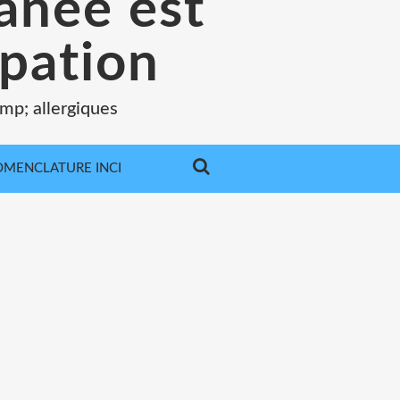
tanée est
pation
mp; allergiques
MENCLATURE INCI