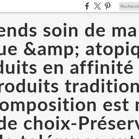
ends soin de m
que &amp; atopi
uits en affinit
oduits traditio
 composition est
 de choix-Prése