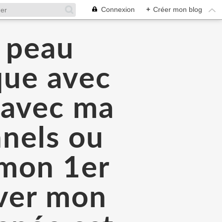
Connexion
+
Créer mon blog
a peau
que avec
é avec ma
nnels ou
 mon 1er
rver mon