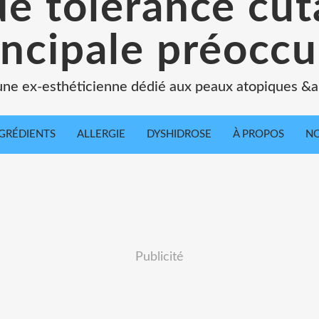
de tolérance cu
incipale préoccu
une ex-esthéticienne dédié aux peaux atopiques &a
GRÉDIENTS
ALLERGIE
DYSHIDROSE
À PROPOS
NO
Publicité