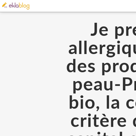
Je pr
allergi
des prod
peau-Pr
bio, la
critère