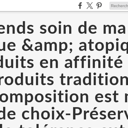
ends soin de m
que &amp; atopi
uits en affinit
oduits traditio
 composition est
 de choix-Prése