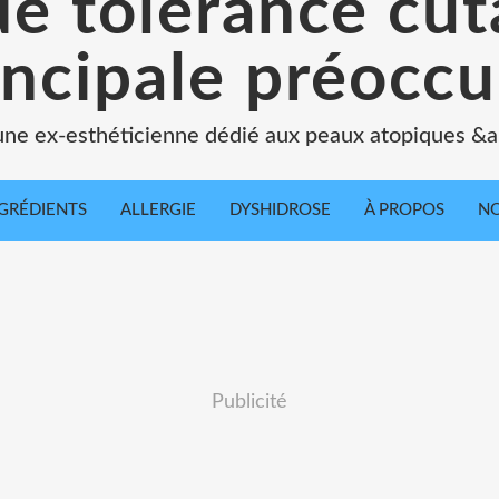
de tolérance cu
incipale préoccu
une ex-esthéticienne dédié aux peaux atopiques &a
GRÉDIENTS
ALLERGIE
DYSHIDROSE
À PROPOS
NO
Publicité