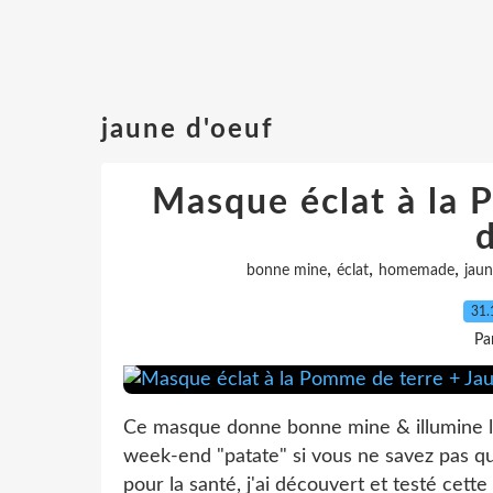
jaune d'oeuf
Masque éclat à la 
,
,
,
bonne mine
éclat
homemade
jaun
31.
Pa
Ce masque donne bonne mine & illumine le
week-end "patate" si vous ne savez pas quo
pour la santé, j'ai découvert et testé cett