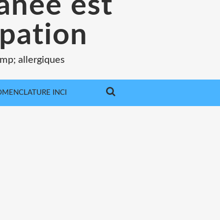
tanée est
pation
mp; allergiques
MENCLATURE INCI