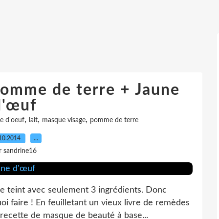
Pomme de terre + Jaune
d'œuf
,
,
,
e d'oeuf
lait
masque visage
pomme de terre
10.2014
…
r sandrine16
 teint avec seulement 3 ingrédients. Donc
i faire ! En feuilletant un vieux livre de remèdes
e recette de masque de beauté à base...