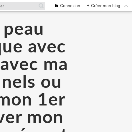
Connexion
+
Créer mon blog
a peau
que avec
é avec ma
nnels ou
 mon 1er
rver mon