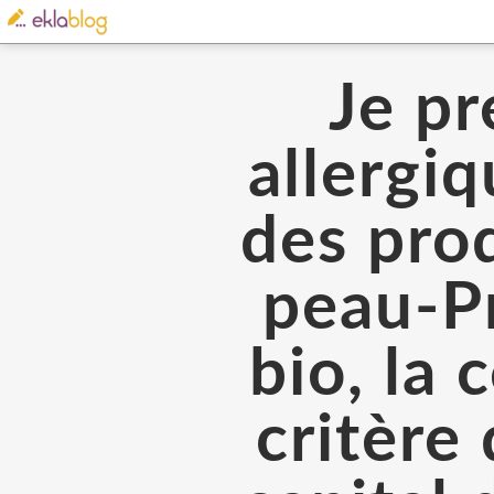
Je pr
allergi
des prod
peau-Pr
bio, la
critère