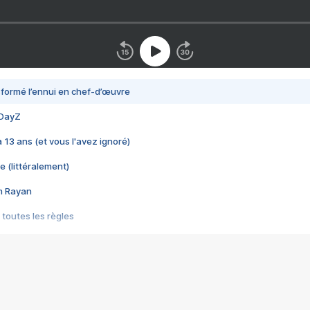
nsformé l’ennui en chef-d’œuvre
 DayZ
 a 13 ans (et vous l'avez ignoré)
e (littéralement)
im Rayan
 toutes les règles
s les jeux vidéo
us choquant de Rockstar ? - Le scandale BULLY
e plus moche de Steam