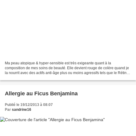
Ma peau atopique & hyper-sensible est très exigeante quant à la
composition de mes soins de beauté. Elle devient rouge de colère quand je
la nourrit avec des actifs anti-âge plus ou moins agressifs tels que le Rétinol,
les acides de fruit ou la vitamine...
Allergie au Ficus Benjamina
Publié le 19/12/2013 à 08:07
Par
sandrine16