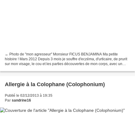
← Photo de "mon agresseur" Monsieur FICUS BENJAMINA Ma petite
histoire ! Mars 2012 Depuis 3 mois je souffre d'eczéma, d'urticaire, de prurit
sur mon visage, le cou et les parties découvertes de mon corps, avec un
œdème des yeux. Des plaques rouges qui...
Allergie à la Colophane (Colophonium)
Publié le 02/12/2013 à 19:35
Par
sandrine16