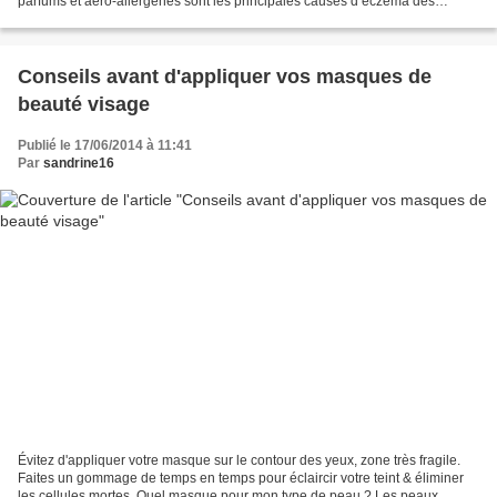
parfums et aéro-allergènes sont les principales causes d’eczéma des
paupières sur une population étudiée...
Conseils avant d'appliquer vos masques de
beauté visage
Publié le 17/06/2014 à 11:41
Par
sandrine16
Évitez d'appliquer votre masque sur le contour des yeux, zone très fragile.
Faites un gommage de temps en temps pour éclaircir votre teint & éliminer
les cellules mortes. Quel masque pour mon type de peau ? Les peaux