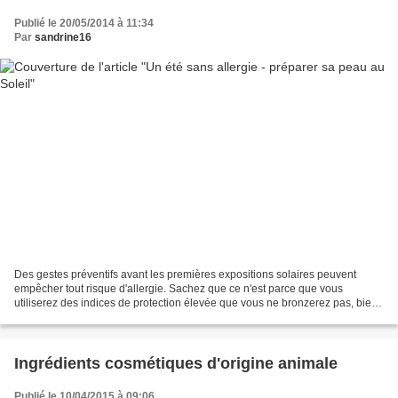
Publié le 20/05/2014 à 11:34
Par
sandrine16
Des gestes préventifs avant les premières expositions solaires peuvent
empêcher tout risque d'allergie. Sachez que ce n'est parce que vous
utiliserez des indices de protection élevée que vous ne bronzerez pas, bien
au contraire, votre bronzage sera alors...
Ingrédients cosmétiques d'origine animale
Publié le 10/04/2015 à 09:06