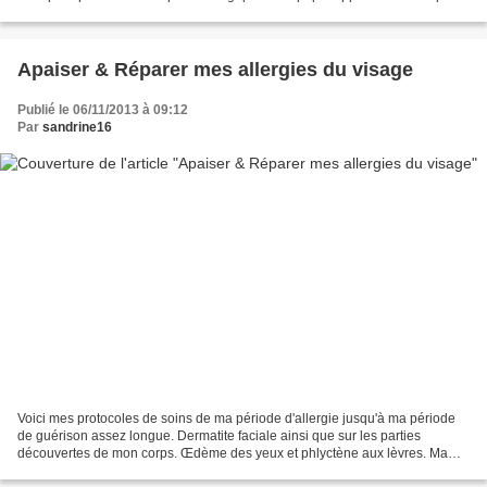
éclaircit mon teint terne...
Apaiser & Réparer mes allergies du visage
Publié le 06/11/2013 à 09:12
Par
sandrine16
Voici mes protocoles de soins de ma période d'allergie jusqu'à ma période
de guérison assez longue. Dermatite faciale ainsi que sur les parties
découvertes de mon corps. Œdème des yeux et phlyctène aux lèvres. Ma
peau irritée ne supporte plus rien ! Mes...