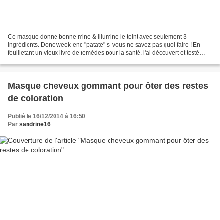
Ce masque donne bonne mine & illumine le teint avec seulement 3
ingrédients. Donc week-end "patate" si vous ne savez pas quoi faire ! En
feuilletant un vieux livre de remèdes pour la santé, j'ai découvert et testé
cette recette de masque de beauté à base...
Masque cheveux gommant pour ôter des restes
de coloration
Publié le 16/12/2014 à 16:50
Par
sandrine16