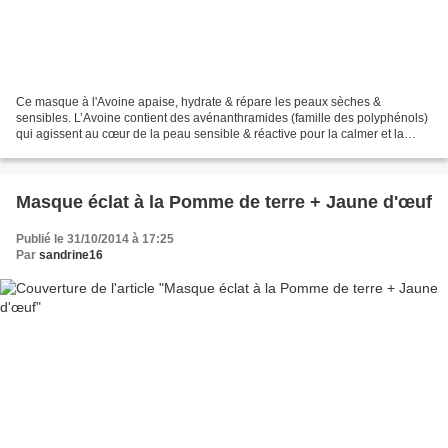
Ce masque à l'Avoine apaise, hydrate & répare les peaux sèches &
sensibles. L’Avoine contient des avénanthramides (famille des polyphénols)
qui agissent au cœur de la peau sensible & réactive pour la calmer et la
soulager rapidement. Les propriétés des...
Masque éclat à la Pomme de terre + Jaune d'œuf
Publié le 31/10/2014 à 17:25
Par
sandrine16