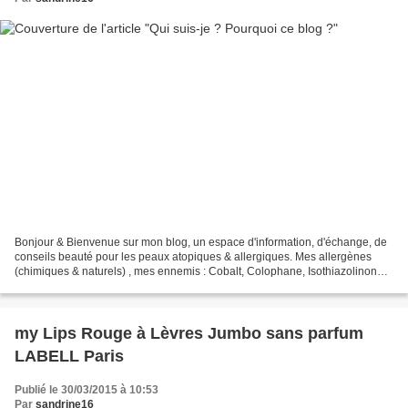
Bonjour & Bienvenue sur mon blog, un espace d'information, d'échange, de
conseils beauté pour les peaux atopiques & allergiques. Mes allergènes
(chimiques & naturels) , mes ennemis : Cobalt, Colophane, Isothiazolinones
(conservateurs chimiques), Ficus...
my Lips Rouge à Lèvres Jumbo sans parfum
LABELL Paris
Publié le 30/03/2015 à 10:53
Par
sandrine16