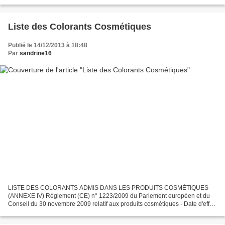
surveiller quand ils sont placés...
Liste des Colorants Cosmétiques
Publié le 14/12/2013 à 18:48
Par
sandrine16
LISTE DES COLORANTS ADMIS DANS LES PRODUITS COSMÉTIQUES
(ANNEXE IV) Règlement (CE) n° 1223/2009 du Parlement européen et du
Conseil du 30 novembre 2009 relatif aux produits cosmétiques - Date d'effet
11 juillet 2013 Légende : Ne pas utiliser dans les...