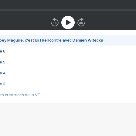
bey Maguire, c'est lui ! Rencontre avec Damien Witecka
e 6
e 5
e 4
e 3
s créatrices de la VF !
e 2
e 1
e Mektoub My Love arrive enfin ! Rencontre avec Shaïn Boumedine et Sal