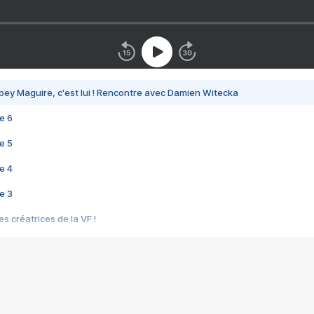
bey Maguire, c'est lui ! Rencontre avec Damien Witecka
e 6
e 5
e 4
e 3
s créatrices de la VF !
e 2
e 1
e Mektoub My Love arrive enfin ! Rencontre avec Shaïn Boumedine et Sal