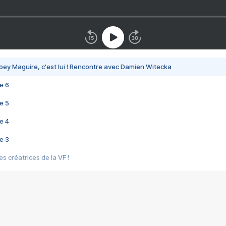
bey Maguire, c'est lui ! Rencontre avec Damien Witecka
e 6
e 5
e 4
e 3
s créatrices de la VF !
e 2
e 1
e Mektoub My Love arrive enfin ! Rencontre avec Shaïn Boumedine et Sal