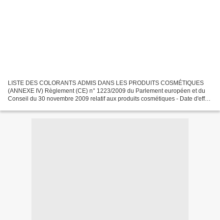
LISTE DES COLORANTS ADMIS DANS LES PRODUITS COSMÉTIQUES
(ANNEXE IV) Règlement (CE) n° 1223/2009 du Parlement européen et du
Conseil du 30 novembre 2009 relatif aux produits cosmétiques - Date d'effet
11 juillet 2013 Légende : Ne pas utiliser dans les...