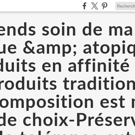
ends soin de m
que &amp; atopi
uits en affinit
oduits traditio
 composition est
 de choix-Prése