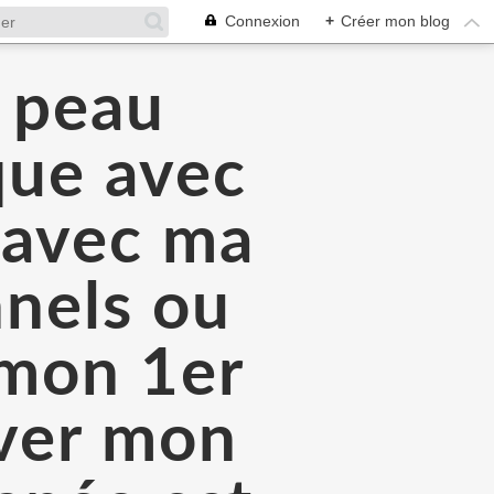
Connexion
+
Créer mon blog
a peau
que avec
é avec ma
nnels ou
 mon 1er
rver mon