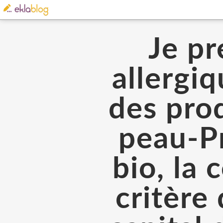
Je pr
allergi
des prod
peau-Pr
bio, la
critère