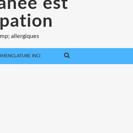
tanée est
pation
mp; allergiques
MENCLATURE INCI