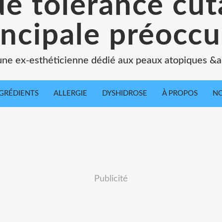
de tolérance cu
incipale préoccu
une ex-esthéticienne dédié aux peaux atopiques &a
GRÉDIENTS
ALLERGIE
DYSHIDROSE
À PROPOS
NO
Publicité