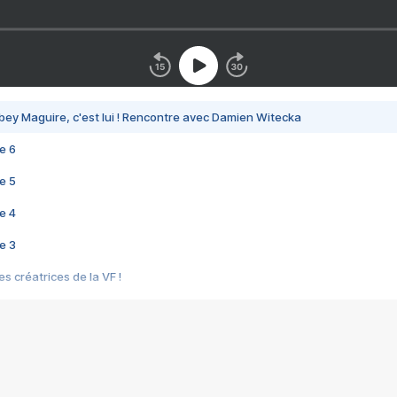
bey Maguire, c'est lui ! Rencontre avec Damien Witecka
e 6
e 5
e 4
e 3
s créatrices de la VF !
e 2
e 1
e Mektoub My Love arrive enfin ! Rencontre avec Shaïn Boumedine et Sal