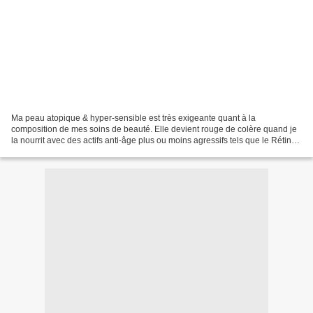
Ma peau atopique & hyper-sensible est très exigeante quant à la
composition de mes soins de beauté. Elle devient rouge de colère quand je
la nourrit avec des actifs anti-âge plus ou moins agressifs tels que le Rétinol,
les acides de fruit ou la vitamine...