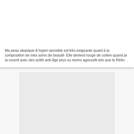
Ma peau atopique & hyper-sensible est très exigeante quant à la
composition de mes soins de beauté. Elle devient rouge de colère quand je
la nourrit avec des actifs anti-âge plus ou moins agressifs tels que le Rétinol,
les acides de fruit ou la vitamine...