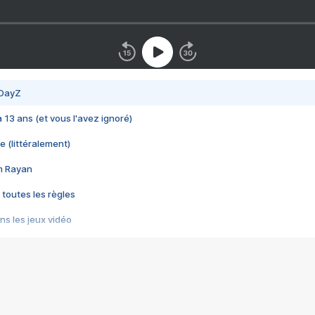
 DayZ
 a 13 ans (et vous l'avez ignoré)
e (littéralement)
im Rayan
 toutes les règles
s les jeux vidéo
us choquant de Rockstar ? - Le scandale BULLY
e plus moche de Steam
du RÊVE tourne au CAUCHEMAR