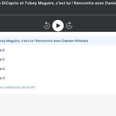
 DiCaprio et Tobey Maguire, c'est lui ! Rencontre avec Dam
bey Maguire, c'est lui ! Rencontre avec Damien Witecka
e 6
e 5
e 4
e 3
s créatrices de la VF !
e 2
e 1
e Mektoub My Love arrive enfin ! Rencontre avec Shaïn Boumedine et Sal