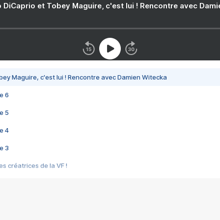
 DiCaprio et Tobey Maguire, c'est lui ! Rencontre avec Dam
bey Maguire, c'est lui ! Rencontre avec Damien Witecka
e 6
e 5
e 4
e 3
s créatrices de la VF !
e 2
e 1
e Mektoub My Love arrive enfin ! Rencontre avec Shaïn Boumedine et Sal