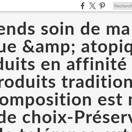
ends soin de m
que &amp; atopi
uits en affinit
oduits traditio
 composition est
 de choix-Prése