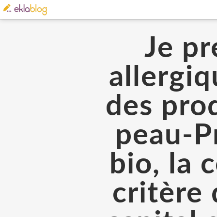
Je pr
allergi
des prod
peau-Pr
bio, la
critère