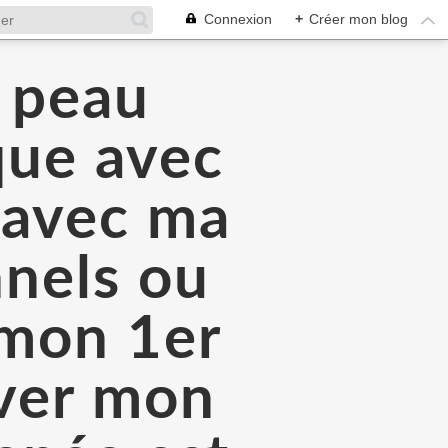
Connexion
+
Créer mon blog
a peau
que avec
é avec ma
nnels ou
 mon 1er
rver mon