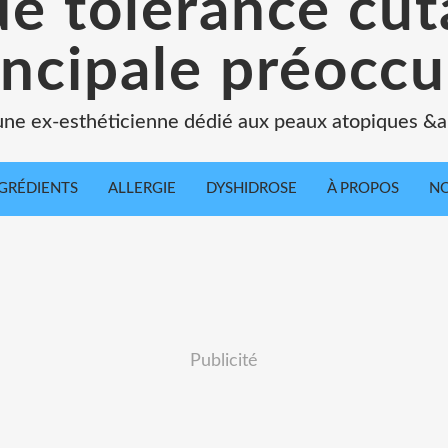
de tolérance cu
incipale préoccu
une ex-esthéticienne dédié aux peaux atopiques &a
GRÉDIENTS
ALLERGIE
DYSHIDROSE
À PROPOS
NO
Publicité