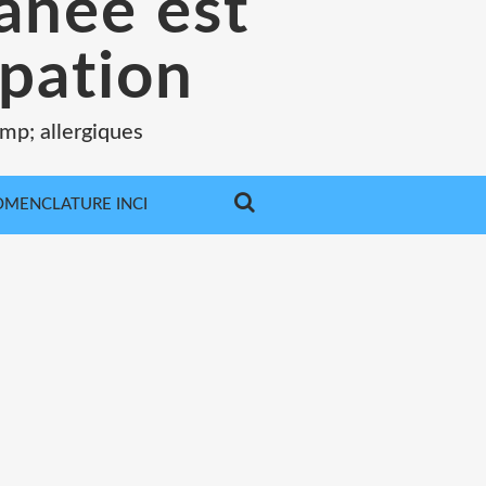
tanée est
pation
mp; allergiques
MENCLATURE INCI