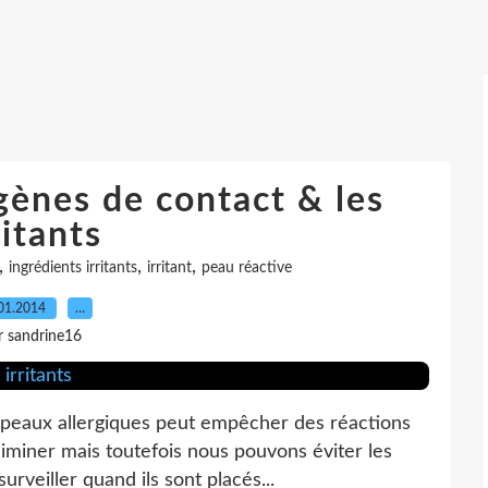
rgènes de contact & les
ritants
,
,
,
ingrédients irritants
irritant
peau réactive
01.2014
…
r sandrine16
os peaux allergiques peut empêcher des réactions
iminer mais toutefois nous pouvons éviter les
urveiller quand ils sont placés...